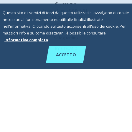
© 2008-2026
Mirano Nuoto S.S.D. A.R.L.
Questo sito o i servizi di terzi da questo utilizzati si avvalgono di cookie
P.I. 02266630272
necessari al funzionamento ed utili alle finalità illustrate
Informativa sulla
Privacy
nell'informativa. Cliccando sul tasto acconsenti all'uso dei cookie. Per
Informativa sui
Cookie
maggiori info e su come disattivarli, è possibile consultare
Safeguarding
l'
informativa completa
BY SITELAND
ACCETTO